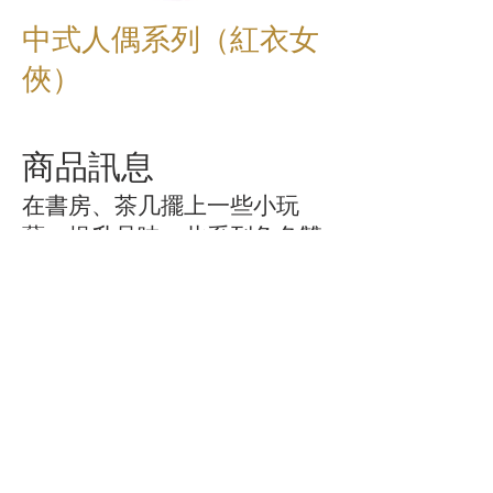
中式人偶系列（紅衣女
俠）
商品訊息
在書房、茶几擺上一些小玩
藝，提升品味。此系列角色雙
目閉合、享受著吟詩作對，活
靈活現，隨心擺放人偶，顯現
個人心境