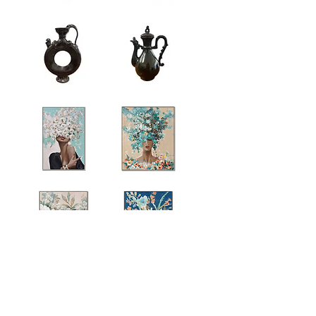
中
中
式
式
仿
仿
舊
舊
酒
酒
器
器
擺
擺
飾
飾
中
中
式
式
仿
仿
舊
舊
酒
酒
器
器
擺
擺
飾
飾
白
藍
花
花
冠
冠
少
少
女
女
玫
生
瑰
命
瓶
之
もっと見る
花
花