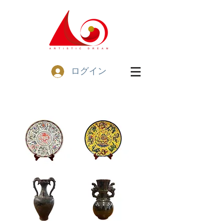
ログイン
中
中
式
式
精
精
緻
緻
瓷
瓷
盤
盤
擺
擺
飾
飾