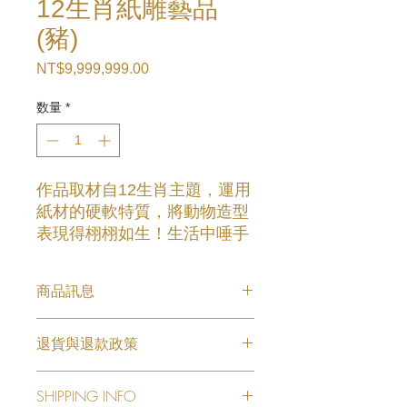
12生肖紙雕藝品
(豬)
NT$9,999,999.00
価
格
数量
*
作品取材自12生肖主題，運用
紙材的硬軟特質，將動物造型
表現得栩栩如生！生活中唾手
可得的物件也能化身成令人驚
豔的藝術作品。
商品訊息
12生肖紙雕藝品 (豬)
退貨與退款政策
此处是退货与退款政策。此处适合向客
SHIPPING INFO
户说明如何处理不满意的产品。退款或