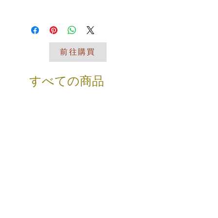
退换政策应力求简单明了，这样才能建
I'm a shipping policy. I'm a great
立起信任关系，使客户不再有后顾之
place to add more information about
忧。
your shipping methods, packaging
and cost. Providing straightforward
前往購買
information about your shipping policy
is a great way to build trust and
reassure your customers that they
すべての商品
can buy from you with confidence.