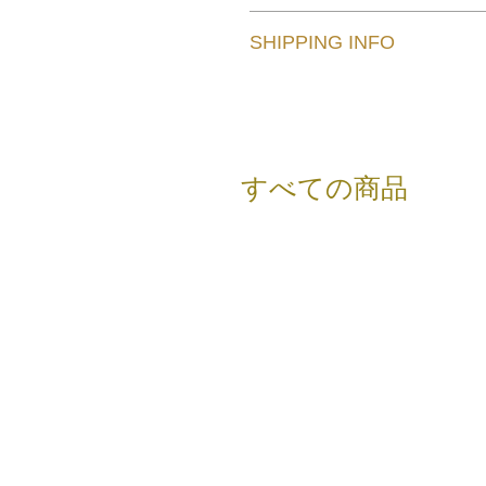
此处是退货与退款政策。此处适合
SHIPPING INFO
后顾之忧。
I'm a shipping policy. I'm a great
information about your shipping po
すべての商品