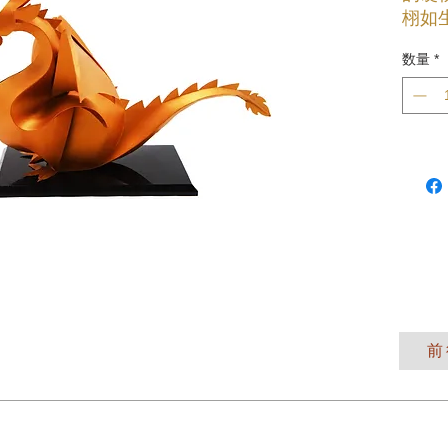
栩如
能化
数量
*
前