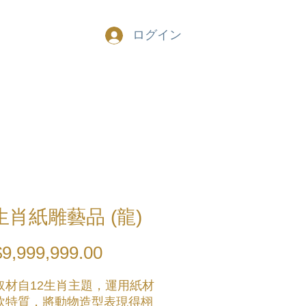
ログイン
生肖紙雕藝品 (龍)
9,999,999.00
価
格
取材自12生肖主題，運用紙材
軟特質，將動物造型表現得栩