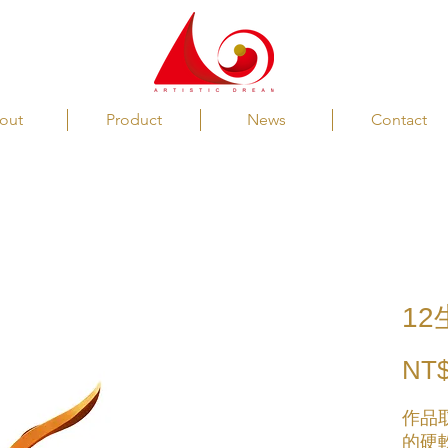
out
Product
News
Contact
12
NT$
作品
的硬